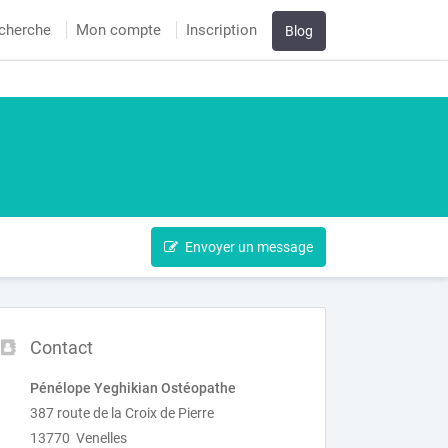
cherche
Mon compte
Inscription
Blog
Envoyer un message
Contact
Pénélope Yeghikian Ostéopathe
387 route de la Croix de Pierre
13770 Venelles