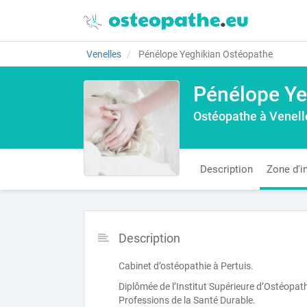
Venelles
Pénélope Yeghikian Ostéopathe
Pénélope Ye
Ostéopathe à Venell
Description
Zone d'i
Description
Cabinet d’ostéopathie à Pertuis.
Diplômée de l’Institut Supérieure d’Ostéopa
Professions de la Santé Durable.