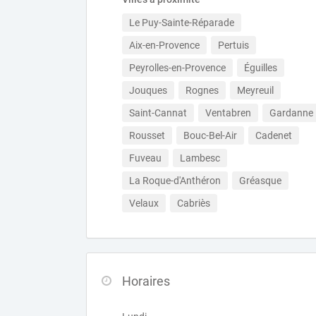
Le Puy-Sainte-Réparade
Aix-en-Provence
Pertuis
Peyrolles-en-Provence
Éguilles
Jouques
Rognes
Meyreuil
Saint-Cannat
Ventabren
Gardanne
Rousset
Bouc-Bel-Air
Cadenet
Fuveau
Lambesc
La Roque-d'Anthéron
Gréasque
Velaux
Cabriès
Horaires