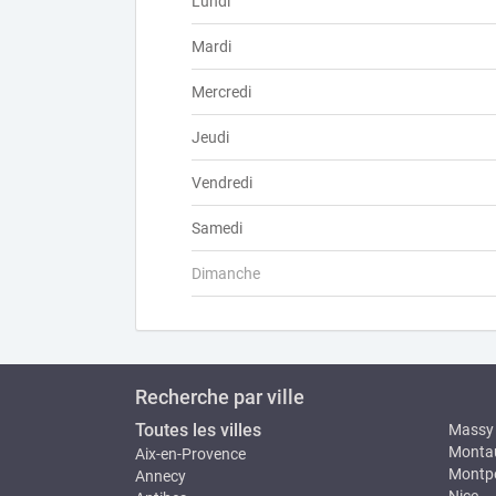
Lundi
Mardi
Mercredi
Jeudi
Vendredi
Samedi
Dimanche
Recherche par ville
Toutes les villes
Massy
Monta
Aix-en-Provence
Montpe
Annecy