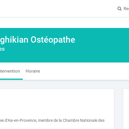
Re
ghikian Ostéopathe
es
ntervention
Horaire
thie d’Aix-en-Provence, membre de la Chambre Nationale des