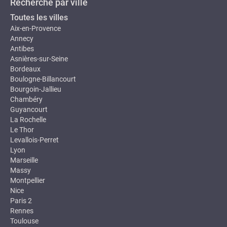
Recherche par ville
Toutes les villes
Aix-en-Provence
Annecy
Antibes
Asnières-sur-Seine
Bordeaux
Boulogne-Billancourt
Bourgoin-Jallieu
Chambéry
Guyancourt
La Rochelle
Le Thor
Levallois-Perret
Lyon
Marseille
Massy
Montpellier
Nice
Paris 2
Rennes
Toulouse