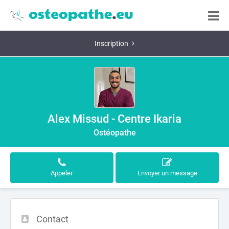
Inscription
Alex Missud - Centre Ikaria
Ostéopathe
Appeler
Envoyer un message
Contact