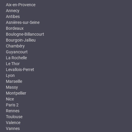
Aix-en-Provence
Annecy
Antibes
Asnières-sur-Seine
Bordeaux
Boulogne-Billancourt
Bourgoin-Jallieu
Chambéry
Guyancourt
La Rochelle
Le Thor
Levallois-Perret
Lyon
Marseille
Massy
Montpellier
Nice
Paris 2
Rennes
Toulouse
Valence
Vannes