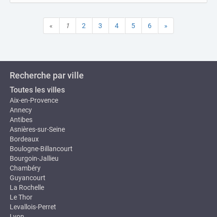
«
1
2
3
4
5
6
»
Recherche par ville
Toutes les villes
Aix-en-Provence
Annecy
Antibes
Asnières-sur-Seine
Bordeaux
Boulogne-Billancourt
Bourgoin-Jallieu
Chambéry
Guyancourt
La Rochelle
Le Thor
Levallois-Perret
Lyon