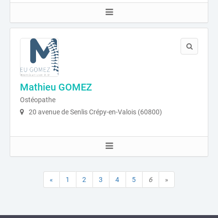
Mathieu GOMEZ
Ostéopathe
20 avenue de Senlis Crépy-en-Valois (60800)
«
1
2
3
4
5
6
»