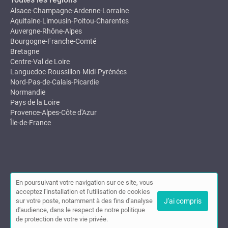
Alsace-Champagne-Ardenne-Lorraine
Aquitaine-Limousin-Poitou-Charentes
Auvergne-Rhône-Alpes
Bourgogne-Franche-Comté
Bretagne
Centre-Val de Loire
Languedoc-Roussillon-Midi-Pyrénées
Nord-Pas-de-Calais-Picardie
Normandie
Pays de la Loire
Provence-Alpes-Côte d'Azur
Île-de-France
En poursuivant votre navigation sur ce site, vous
acceptez l'installation et l'utilisation de cookies
sur votre poste, notamment à des fins d'analyse
J'ai compris
© Osteopathe.eu 2026 |
Plan du site
|
Mon compte
|
Contact
d'audience, dans le respect de notre politique
de protection de votre vie privée.
Cet annuaire a été créé avec ❤ par
Simplébo Annuaire